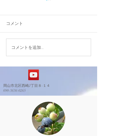
コメント
コメントを追加…
定植エリアの造成ステー
レストハウス基
ジに進んでいます。
了
岡山市北区西崎2丁目８-１４
​090-3636-0265