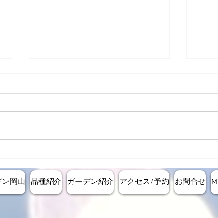
レス
定植エリアの造成ステージに
進んでいます。
デン岡山
品種紹介
ガーデン紹介
アクセス/予約
お問合せ
M