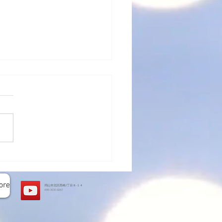
トハウス基礎工事完了
ore
岡山市北区西崎2丁目８-１４
​090-3636-0265