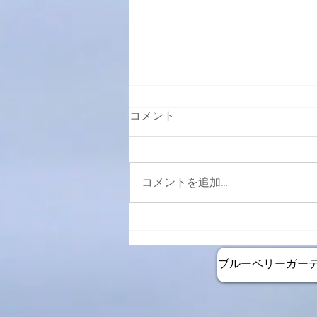
コメント
コメントを追加…
2月26日より週末カフェ再開
します
ブルーベリーガー