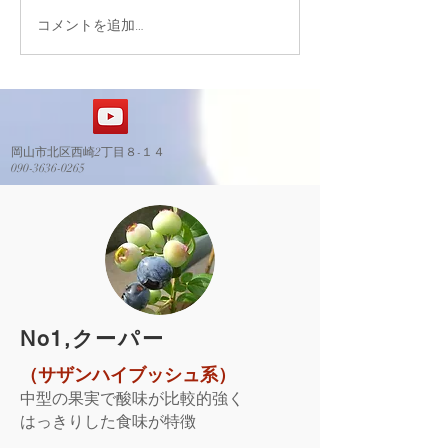
コメントを追加…
定植エリアの造成ステー
レストハウス基
ジに進んでいます。
了
岡山市北区西崎2丁目８-１４
​090-3636-0265
​No1,クーパー
（サザンハイブッシュ系）
中型の果実で酸味が比較的強く
はっきりした食味が特徴