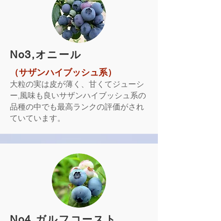
​No3,オニール
（サザンハイブッシュ系）
大粒の実は皮が薄く、甘くてジューシ
ー,風味も良いサザンハイブッシュ系の
品種の中でも最高ランクの評価がされ
ていています。
​No4,ガルフコースト