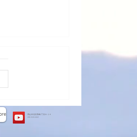
トハウス基礎工事完了
ore
岡山市北区西崎2丁目８-１４
​090-3636-0265