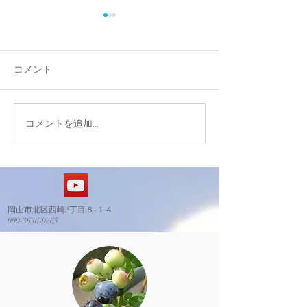
コメント
コメントを追加…
定植エリアの造成ステー
レストハウス基
ジに進んでいます。
了
岡山市北区西崎2丁目８-１４
​090-3636-0265