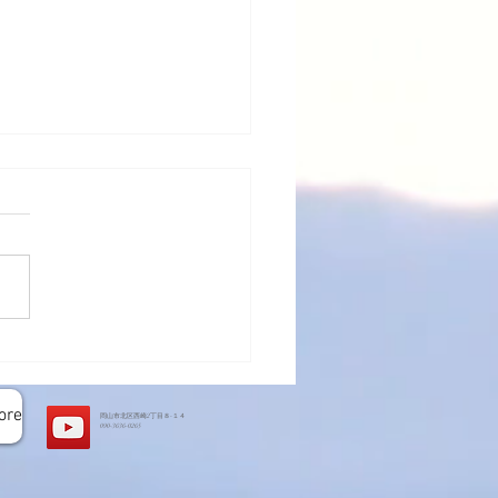
トハウス基礎工事完了
ore
岡山市北区西崎2丁目８-１４
​090-3636-0265