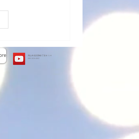
トハウス基礎工事完了
ore
岡山市北区西崎2丁目８-１４
​090-3636-0265