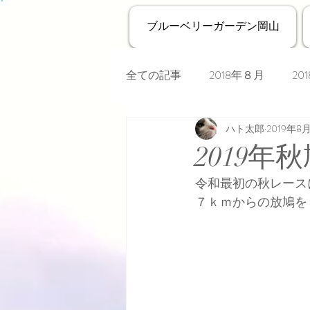
ブルーベリーガーデン岡山
全ての記事
2018年８月
20
ハト太郎
2019年8
2019
令和最初の秋レース
７ｋｍからの放鳩を