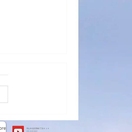
トハウス基礎工事完了
ore
岡山市北区西崎2丁目８-１４
​090-3636-0265